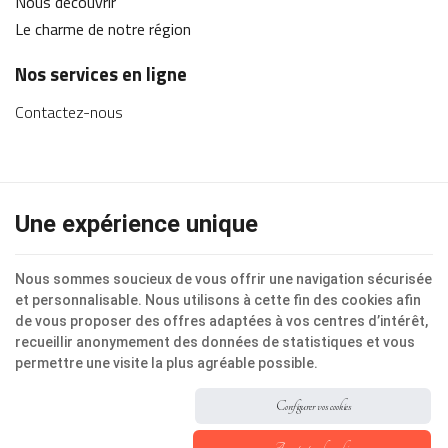
Nous découvrir
Le charme de notre région
Nos services en ligne
Contactez-nous
Une expérience unique
Ce site internet utilise des cookies pour améliorer
l'expérience utilisateur.
Nous sommes soucieux de vous offrir une navigation sécurisée
Mentions légales
|
Vie privée
|
Cookies
© Copyright 2025 -
Ferme de l'Abbaye de
et personnalisable. Nous utilisons à cette fin des cookies afin
Moulins
-
Conditions générales
-
Nos partenaires
de vous proposer des offres adaptées à vos centres d’intérêt,
web
recueillir anonymement des données de statistiques et vous
Conditions d’utilisation du site web et protection
permettre une visite la plus agréable possible.
des données personnelles
e-net.
, votre agence de transformation stratégique
Configurer vos cookies
et digitale.